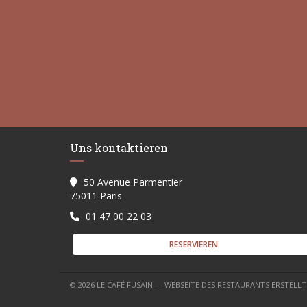
Uns kontaktieren
50 Avenue Parmentier
((öffnet ein neues Fenster))
75011 Paris
01 47 00 22 03
RESERVIEREN
© 2026 LE CAFÉ FUSAIN — WEBSEITE DES RESTAURANTS ERSTELL