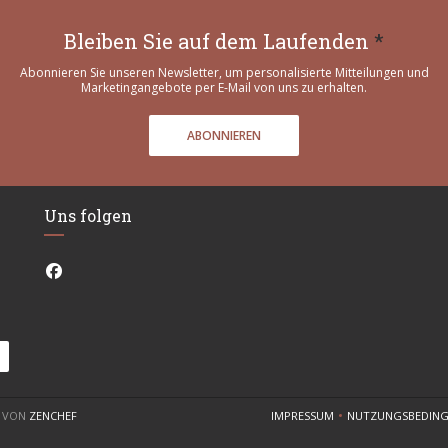
Bleiben Sie auf dem Laufenden
*
Abonnieren Sie unseren Newsletter, um personalisierte Mitteilungen und
Marketingangebote per E-Mail von uns zu erhalten.
ABONNIEREN
Uns folgen
Facebook ((öffnet ein neues Fenster))
((ÖFFNET EIN NEUES FENSTER))
T VON
ZENCHEF
IMPRESSUM
NUTZUNGSBEDIN
((ÖFFNET EIN NEUES FENST
((ÖF