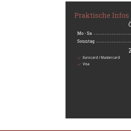
Praktische Infos
Mo
-
Sa
Sonntag
Eurocard / Mastercard
Visa