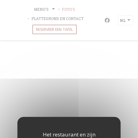
Cookies beheer paneel
MENU'S
FOTO'S
PLATTEGROND EN CONTACT
NL
Facebook ((op
RESERVEER EEN TAFEL
Het restaurant en zijn