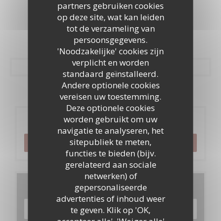
partners gebruiken cookies
Foto's
op deze site, wat kan leiden
tot de verzameling van
persoonsgegevens.
'Noodzakelijke' cookies zijn
verplicht en worden
standaard geïnstalleerd.
Andere optionele cookies
vereisen uw toestemming.
Deze optionele cookies
worden gebruikt om uw
Reservering
navigatie te analyseren, het
sitepubliek te meten,
RESERVEER EEN TAFEL
functies te bieden (bijv.
gerelateerd aan sociale
netwerken) of
Menu's
gepersonaliseerde
advertenties of inhoud weer
te geven. Klik op 'OK,
ONTDEK ONS MENU
accepteer alle', 'Weiger alle'